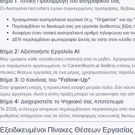
Βήμα 1: Τοπική Προσαρμογή του Βιογραφικού σας
Οι Αυστραλοί recruiters έχουν συγκεκριμένες προτιμήσεις. Βεβαιωθ
Χρησιμοποιεί αυστραλιανά αγγλικά (π.χ. "Organise" και όχι 
Περιλαμβάνει το δικαίωμά σας για εργασία (καθεστώς βίζας 
Αναφέρει έναν τοπικό αυστραλιανό αριθμό τηλεφώνου και το
ΔΕΝ περιλαμβάνει φωτογραφία (εκτός αν είστε στον κλάδο τη
Βήμα 2: Αξιοποιήστε Εργαλεία AI
Μην γράφετε κάθε
συνοδευτική επιστολή
από το μηδέν. Χρησιμοπο
να παραμείνετε οργανωμένοι, το
CareerBoom.ai
διαθέτει επίσης 
πίνακες θέσεων εργασίας σε ένα μέρος, χρησιμοποιώντας παράλλη
Βήμα 3: Ο Κανόνας του "Follow-Up"
Στην ψηφιακή εποχή, η προσωπική επαφή μετράει πολύ. Εάν κάνετ
ώρες αργότερα. Αυτή η απλή πράξη μπορεί να μετακινήσει την αίτ
Βήμα 4: Διαχειριστείτε το Ψηφιακό σας Αποτύπωμα
Το 2026, οι έλεγχοι ιστορικού περιλαμβάνουν περισσότερα από ποι
ρυθμίσεις απορρήτου σας σε άλλες πλατφόρμες κοινωνικής δικτύωσ
Εξειδικευμένοι Πίνακες Θέσεων Εργασία