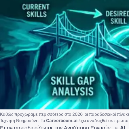
Καθώς προχωράμε περισσότερο στο 2026, οι παραδοσιακοί πίνακε
Τεχνητή Νοημοσύνη. Το
Careerboom.ai
έχει αναδειχθεί σε πρωτο
Επαναπροσδιορίζοντας την Αναζήτηση Εργασίας με AI