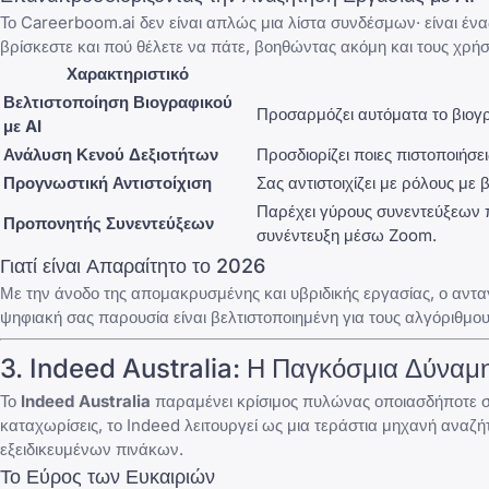
Το Careerboom.ai δεν είναι απλώς μια λίστα συνδέσμων· είναι έ
βρίσκεστε και πού θέλετε να πάτε, βοηθώντας ακόμη και τους χρή
Χαρακτηριστικό
Βελτιστοποίηση Βιογραφικού
Προσαρμόζει αυτόματα το βιογ
με AI
Ανάλυση Κενού Δεξιοτήτων
Προσδιορίζει ποιες πιστοποιήσε
Προγνωστική Αντιστοίχιση
Σας αντιστοιχίζει με ρόλους με 
Παρέχει γύρους συνεντεύξεων
Προπονητής Συνεντεύξεων
συνέντευξη μέσω Zoom
.
Γιατί είναι Απαραίτητο το 2026
Με την άνοδο της απομακρυσμένης και υβριδικής εργασίας, ο αντα
ψηφιακή σας παρουσία είναι βελτιστοποιημένη για τους αλγόριθμου
3.
Indeed Australia
: Η Παγκόσμια Δύναμ
Το
Indeed Australia
παραμένει κρίσιμος πυλώνας οποιασδήποτε στ
καταχωρίσεις, το Indeed λειτουργεί ως μια τεράστια μηχανή αναζ
εξειδικευμένων πινάκων.
Το Εύρος των Ευκαιριών