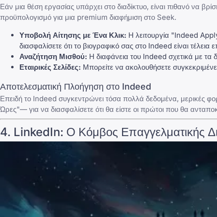
Εάν μια θέση εργασίας υπάρχει στο διαδίκτυο, είναι πιθανό να βρίσ
προϋπολογισμό για μια premium διαφήμιση στο Seek.
Υποβολή Αίτησης με Ένα Κλικ:
Η λειτουργία "Indeed Apply"
διασφαλίσετε ότι το βιογραφικό σας στο Indeed είναι
τέλεια 
Αναζήτηση Μισθού:
Η διαφάνεια του Indeed σχετικά με τα 
Εταιρικές Σελίδες:
Μπορείτε να ακολουθήσετε συγκεκριμένες 
Αποτελεσματική Πλοήγηση στο Indeed
Επειδή το Indeed συγκεντρώνει τόσα πολλά δεδομένα, μερικές φ
Ώρες"— για να διασφαλίσετε ότι θα είστε οι πρώτοι που θα ανταπο
4.
LinkedIn
: Ο Κόμβος Επαγγελματικής Δ