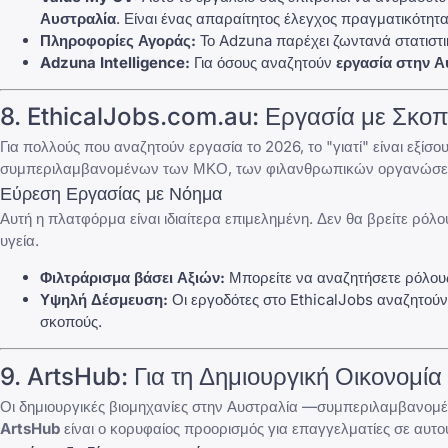
Αυστραλία
. Είναι ένας απαραίτητος έλεγχος πραγματικότητα
Πληροφορίες Αγοράς:
Το Adzuna παρέχει ζωντανά στατιστικ
Adzuna Intelligence:
Για όσους αναζητούν
εργασία στην Α
8.
EthicalJobs.com.au
: Εργασία με Σκο
Για πολλούς που αναζητούν εργασία το 2026, το "γιατί" είναι εξίσου
συμπεριλαμβανομένων των ΜΚΟ, των φιλανθρωπικών οργανώσεων
Εύρεση Εργασίας με Νόημα
Αυτή η πλατφόρμα είναι ιδιαίτερα επιμελημένη. Δεν θα βρείτε ρόλου
υγεία.
Φιλτράρισμα βάσει Αξιών:
Μπορείτε να αναζητήσετε ρόλους
Υψηλή Δέσμευση:
Οι εργοδότες στο EthicalJobs αναζητούν 
σκοπούς.
9.
ArtsHub
: Για τη Δημιουργική Οικονομία
Οι δημιουργικές βιομηχανίες στην Αυστραλία —συμπεριλαμβανομέ
ArtsHub
είναι ο κορυφαίος προορισμός για επαγγελματίες σε αυτού