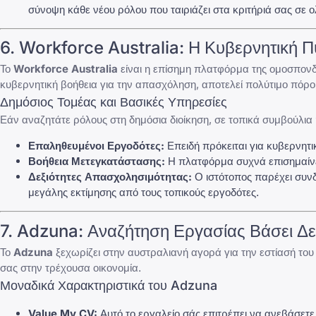
σύνοψη κάθε νέου ρόλου που ταιριάζει στα κριτήριά σας σε ο
6.
Workforce Australia
: Η Κυβερνητική 
Το
Workforce Australia
είναι η επίσημη πλατφόρμα της ομοσπονδ
κυβερνητική βοήθεια για την απασχόληση, αποτελεί πολύτιμο πόρο
Δημόσιος Τομέας και Βασικές Υπηρεσίες
Εάν αναζητάτε ρόλους στη δημόσια διοίκηση, σε τοπικά συμβούλια
Επαληθευμένοι Εργοδότες:
Επειδή πρόκειται για κυβερνητι
Βοήθεια Μετεγκατάστασης:
Η πλατφόρμα συχνά επισημαίνει
Δεξιότητες Απασχολησιμότητας:
Ο ιστότοπος παρέχει συν
μεγάλης εκτίμησης από τους τοπικούς εργοδότες.
7.
Adzuna
: Αναζήτηση Εργασίας Βάσει Δ
Το
Adzuna
ξεχωρίζει στην αυστραλιανή αγορά για την εστίασή του σ
σας στην τρέχουσα οικονομία.
Μοναδικά Χαρακτηριστικά του Adzuna
Value My CV:
Αυτό το εργαλείο σάς επιτρέπει να ανεβάσετε 