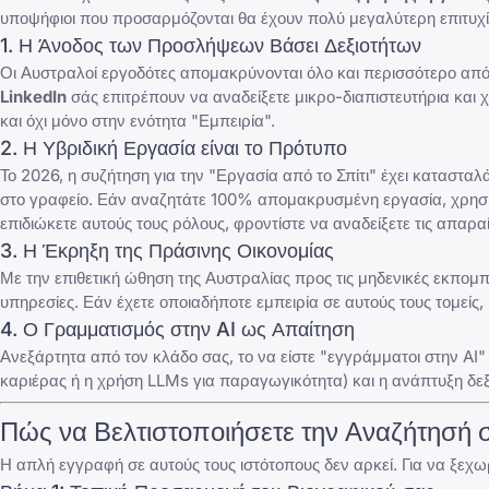
υποψήφιοι που προσαρμόζονται θα έχουν πολύ μεγαλύτερη επιτυχί
1. Η Άνοδος των Προσλήψεων Βάσει Δεξιοτήτων
Οι Αυστραλοί εργοδότες απομακρύνονται όλο και περισσότερο από
LinkedIn
σάς επιτρέπουν να αναδείξετε μικρο-διαπιστευτήρια και
και όχι μόνο στην ενότητα "Εμπειρία".
2. Η Υβριδική Εργασία είναι το Πρότυπο
Το 2026, η συζήτηση για την "Εργασία από το Σπίτι" έχει κατασταλ
στο γραφείο. Εάν αναζητάτε 100% απομακρυσμένη εργασία, χρησιμ
επιδιώκετε αυτούς τους ρόλους, φροντίστε να αναδείξετε τις
απαραί
3. Η Έκρηξη της Πράσινης Οικονομίας
Με την επιθετική ώθηση της Αυστραλίας προς τις μηδενικές εκπομπ
υπηρεσίες. Εάν έχετε οποιαδήποτε εμπειρία σε αυτούς τους τομείς,
4. Ο Γραμματισμός στην AI ως Απαίτηση
Ανεξάρτητα από τον κλάδο σας, το να είστε "εγγράμματοι στην AI
καριέρας ή η χρήση LLMs για παραγωγικότητα) και η ανάπτυξη δε
Πώς να Βελτιστοποιήσετε την Αναζήτησή 
Η απλή εγγραφή σε αυτούς τους ιστότοπους δεν αρκεί. Για να ξεχ