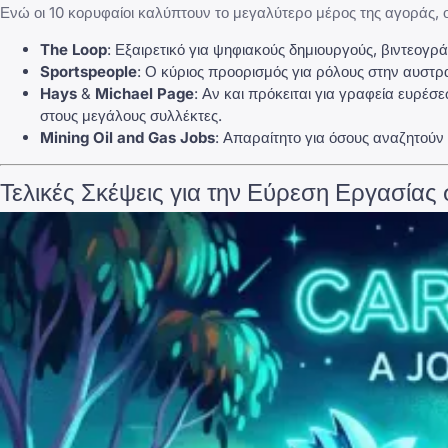
Ενώ οι 10 κορυφαίοι καλύπτουν το μεγαλύτερο μέρος της αγοράς, ορ
The Loop
: Εξαιρετικό για ψηφιακούς δημιουργούς, βιντεογρ
Sportspeople
: Ο κύριος προορισμός για ρόλους στην αυστρ
Hays
&
Michael Page
: Αν και πρόκειται για γραφεία ευρέ
στους μεγάλους συλλέκτες.
Mining Oil and Gas Jobs
: Απαραίτητο για όσους αναζητούν 
Τελικές Σκέψεις για την Εύρεση Εργασίας