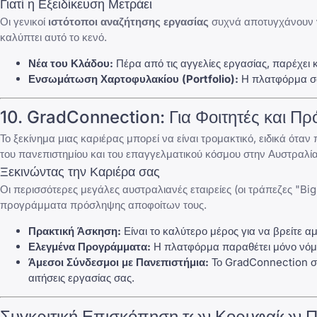
Γιατί η Εξειδίκευση Μετράει
Οι γενικοί
ιστότοποι αναζήτησης εργασίας
συχνά αποτυγχάνουν ν
καλύπτει αυτό το κενό.
Νέα του Κλάδου:
Πέρα από τις αγγελίες εργασίας, παρέχει 
Ενσωμάτωση Χαρτοφυλακίου (Portfolio):
Η πλατφόρμα σάς
10.
GradConnection
: Για Φοιτητές και 
Το ξεκίνημα μιας καριέρας μπορεί να είναι τρομακτικό, ειδικά ότα
του πανεπιστημίου και του επαγγελματικού κόσμου στην Αυστραλία
Ξεκινώντας την Καριέρα σας
Οι περισσότερες μεγάλες αυστραλιανές εταιρείες (οι τράπεζες "Bi
προγράμματα πρόσληψης αποφοίτων τους.
Πρακτική Άσκηση:
Είναι το καλύτερο μέρος για να βρείτε
Ελεγμένα Προγράμματα:
Η πλατφόρμα παραθέτει μόνο νόμιμ
Άμεσοι Σύνδεσμοι με Πανεπιστήμια:
Το GradConnection συ
αιτήσεις εργασίας σας.
Συγκριτική Επισκόπηση των Κορυφαίων 