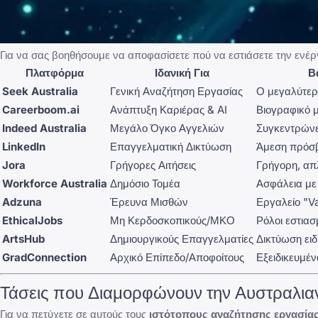
Για να σας βοηθήσουμε να αποφασίσετε πού να εστιάσετε την ενέρ
Πλατφόρμα
Ιδανική Για
Β
Seek Australia
Γενική Αναζήτηση Εργασίας
Ο μεγαλύτερ
Careerboom.ai
Ανάπτυξη Καριέρας & AI
Βιογραφικό μ
Indeed Australia
Μεγάλο Όγκο Αγγελιών
Συγκεντρώνει
LinkedIn
Επαγγελματική Δικτύωση
Άμεση πρόσβ
Jora
Γρήγορες Αιτήσεις
Γρήγορη, απ
Workforce Australia
Δημόσιο Τομέα
Ασφάλεια με
Adzuna
Έρευνα Μισθών
Εργαλείο "V
EthicalJobs
Μη Κερδοσκοπικούς/ΜΚΟ
Ρόλοι εστιασ
ArtsHub
Δημιουργικούς Επαγγελματίες
Δικτύωση ειδ
GradConnection
Αρχικό Επίπεδο/Αποφοίτους
Εξειδικευμέ
Τάσεις που Διαμορφώνουν την Αυστραλια
Για να πετύχετε σε αυτούς τους
ιστότοπους αναζήτησης εργασία