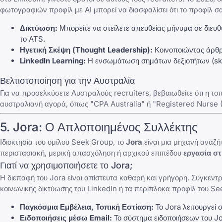
φωτογραφιών προφίλ με AI μπορεί να διασφαλίσει ότι το προφίλ σα
Δικτύωση:
Μπορείτε να στείλετε απευθείας μήνυμα σε διευ
το ATS.
Ηγετική Σκέψη (Thought Leadership):
Κοινοποιώντας άρθρα
LinkedIn Learning:
Η ενσωμάτωση σημάτων δεξιοτήτων (skil
Βελτιστοποίηση για την Αυστραλία
Για να προσελκύσετε Αυστραλούς recruiters, βεβαιωθείτε ότι η τοπο
αυστραλιανή αγορά, όπως "CPA Australia" ή "Registered Nurse 
5.
Jora
: Ο Απλοποιημένος Συλλέκτης
Ιδιοκτησία του ομίλου Seek Group, το
Jora
είναι μια μηχανή αναζήτ
περιστασιακή, μερική απασχόληση ή αρχικού επιπέδου
εργασία σ
Γιατί να χρησιμοποιήσετε το Jora;
Η διεπαφή του Jora είναι απίστευτα καθαρή και γρήγορη. Συγκεντ
κοινωνικής δικτύωσης του LinkedIn ή τα περίπλοκα προφίλ του Se
Παγκόσμια Εμβέλεια, Τοπική Εστίαση:
Το Jora λειτουργεί 
Ειδοποιήσεις μέσω Email:
Το σύστημα ειδοποιήσεων του Jor