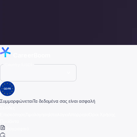
CareerBoom
Country (USD)
GDPR
Συμμορφώνεται
Τα δεδομένα σας είναι ασφαλή
Σελίδες
Επισκόπηση
Τιμολόγηση
Ιστολόγιο
Απόρρητο
Όροι Χρήσης
Προϊόντα
Βιογραφικό