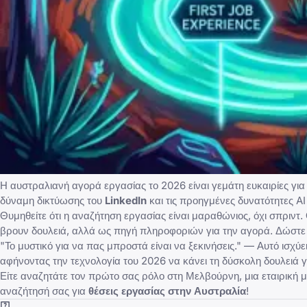
Η αυστραλιανή αγορά εργασίας το 2026 είναι γεμάτη ευκαιρίες για
δύναμη δικτύωσης του
LinkedIn
και τις προηγμένες δυνατότητες AI
Θυμηθείτε ότι η αναζήτηση εργασίας είναι μαραθώνιος, όχι σπριντ. 
βρουν δουλειά, αλλά ως πηγή πληροφοριών για την αγορά. Δώστε π
"Το μυστικό για να πας μπροστά είναι να ξεκινήσεις." — Αυτό ισχύ
αφήνοντας την τεχνολογία του 2026 να κάνει τη δύσκολη δουλειά γ
Είτε αναζητάτε τον πρώτο σας ρόλο στη Μελβούρνη, μια εταιρική μ
αναζήτησή σας για
θέσεις εργασίας στην Αυστραλία
!