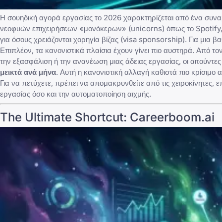
Η σουηδική αγορά εργασίας το 2026 χαρακτηρίζεται από ένα συνα
νεοφυών επιχειρήσεων «μονόκερων» (unicorns) όπως το Spotify, η K
για όσους χρειάζονται χορηγία βίζας (visa sponsorship). Για μια 
Επιπλέον, τα κανονιστικά πλαίσια έχουν γίνει πιο αυστηρά. Από τον
την εξασφάλιση ή την ανανέωση μιας άδειας εργασίας, οι αιτούντ
μεικτά ανά μήνα
. Αυτή η κανονιστική αλλαγή καθιστά πιο κρίσιμ
Για να πετύχετε, πρέπει να απομακρυνθείτε από τις χειροκίνητες, 
εργασίας όσο και την αυτοματοποίηση αιχμής.
The Ultimate Shortcut: Careerboom.ai