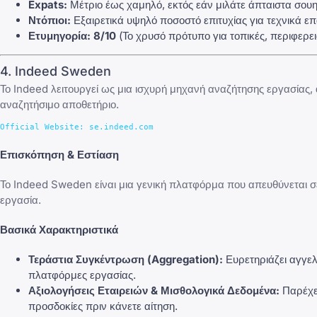
Expats:
Μέτριο έως χαμηλό, εκτός εάν μιλάτε άπταιστα σουηδ
Ντόπιοι:
Εξαιρετικά υψηλό ποσοστό επιτυχίας για τεχνικά επ
Ετυμηγορία:
8/10
(Το χρυσό πρότυπο για τοπικές, περιφερει
4. Indeed Sweden
Το Indeed λειτουργεί ως μια ισχυρή μηχανή αναζήτησης εργασίας,
αναζητήσιμο αποθετήριο.
Επισκόπηση & Εστίαση
Το Indeed Sweden είναι μια γενική πλατφόρμα που απευθύνεται σε
εργασία.
Βασικά Χαρακτηριστικά
Τεράστια Συγκέντρωση (Aggregation):
Ευρετηριάζει αγγελί
πλατφόρμες εργασίας.
Αξιολογήσεις Εταιρειών & Μισθολογικά Δεδομένα:
Παρέχει
προσδοκίες πριν κάνετε αίτηση.