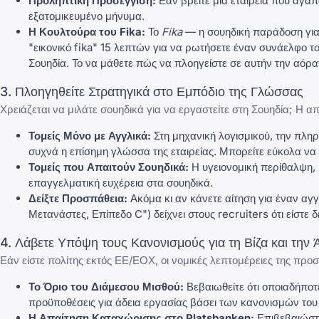
Προληπτική Προσέγγιση:
Εάν βρείτε μια εταιρεία που αγαπά
εξατομικευμένο μήνυμα.
Η Κουλτούρα του Fika:
Το
Fika
— η σουηδική παράδοση για έ
"εικονικό fika" 15 λεπτών για να ρωτήσετε έναν συνάελφο το
Σουηδία. Το να μάθετε πώς να πλοηγείστε σε αυτήν την αόρα
3. Πλοηγηθείτε Στρατηγικά στο Εμπόδιο της Γλώσσας
Χρειάζεται να μιλάτε σουηδικά για να εργαστείτε στη Σουηδία; Η 
Τομείς Μόνο με Αγγλικά:
Στη μηχανική λογισμικού, την πληρ
συχνά η επίσημη γλώσσα της εταιρείας. Μπορείτε εύκολα να β
Τομείς που Απαιτούν Σουηδικά:
Η υγειονομική περίθαλψη, η
επαγγελματική ευχέρεια στα σουηδικά.
Δείξτε Προσπάθεια:
Ακόμα κι αν κάνετε αίτηση για έναν αγ
Μετανάστες, Επίπεδο C") δείχνει στους recruiters ότι είστε 
4. Λάβετε Υπόψη τους Κανονισμούς για τη Βίζα και την
Εάν είστε πολίτης εκτός ΕΕ/ΕΟΧ, οι νομικές λεπτομέρειες της προσ
Το Όριο του Διάμεσου Μισθού:
Βεβαιωθείτε ότι οποιαδήπο
προϋποθέσεις για άδεια εργασίας βάσει των κανονισμών του 
Η Απαίτηση Καταχώρισης στο Platsbanken:
Επιβεβαιώστε