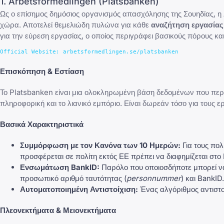
1. Arbetsförmedlingen (Platsbanken)
Ως ο επίσημος δημόσιος οργανισμός απασχόλησης της Σουηδίας, η
χώρα. Αποτελεί θεμελιώδη πυλώνα για κάθε
αναζήτηση εργασίας
για την εύρεση εργασίας
, ο οποίος περιγράφει βασικούς πόρους κα
Επισκόπηση & Εστίαση
Το Platsbanken είναι μια ολοκληρωμένη βάση δεδομένων που περιέ
πληροφορική και το λιανικό εμπόριο. Είναι δωρεάν τόσο για τους ε
Βασικά Χαρακτηριστικά
Συμμόρφωση με τον Κανόνα των 10 Ημερών:
Για τους πολ
προσφέρεται σε πολίτη εκτός ΕΕ πρέπει να διαφημίζεται στο
Ενσωμάτωση BankID:
Παρόλο που οποιοσδήποτε μπορεί να 
προσωπικό αριθμό ταυτότητας (
personnummer
) και BankID.
Αυτοματοποιημένη Αντιστοίχιση:
Ένας αλγόριθμος αντιστοι
Πλεονεκτήματα & Μειονεκτήματα