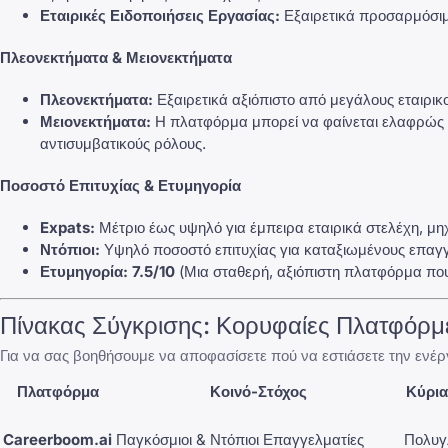
Εταιρικές Ειδοποιήσεις Εργασίας:
Εξαιρετικά προσαρμόσιμε
Πλεονεκτήματα & Μειονεκτήματα
Πλεονεκτήματα:
Εξαιρετικά αξιόπιστο από μεγάλους εταιρικ
Μειονεκτήματα:
Η πλατφόρμα μπορεί να φαίνεται ελαφρώς υπε
αντισυμβατικούς ρόλους.
Ποσοστό Επιτυχίας & Ετυμηγορία
Expats:
Μέτριο έως υψηλό για έμπειρα εταιρικά στελέχη, μηχ
Ντόπιοι:
Υψηλό ποσοστό επιτυχίας για καταξιωμένους επαγγε
Ετυμηγορία:
7.5/10
(Μια σταθερή, αξιόπιστη πλατφόρμα που 
Πίνακας Σύγκρισης: Κορυφαίες Πλατφόρμ
Για να σας βοηθήσουμε να αποφασίσετε πού να εστιάσετε την ενέ
Πλατφόρμα
Κοινό-Στόχος
Κύρι
Careerboom.ai
Παγκόσμιοι & Ντόπιοι Επαγγελματίες
Πολυγ