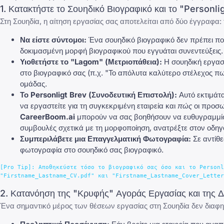
1. Κατακτήστε το Σουηδικό Βιογραφικό και το "Personli
Στη Σουηδία, η αίτηση εργασίας σας αποτελείται από δύο έγγραφα:
Να είστε σύντομοι:
Ένα σουηδικό βιογραφικό δεν πρέπει ποτέ 
δοκιμασμένη
μορφή βιογραφικού
που εγγυάται συνεντεύξεις.
Υιοθετήστε το "Lagom" (Μετριοπάθεια):
Η σουηδική εργασι
στο βιογραφικό σας (π.χ. "Το απόλυτα καλύτερο στέλεχος πω
ομάδας.
Το Personligt Brev (Συνοδευτική Επιστολή):
Αυτό εκτιμάτα
να εργαστείτε για τη συγκεκριμένη εταιρεία και
πώς
οι προσωπ
CareerBoom.ai
μπορούν να σας βοηθήσουν να ευθυγραμμίσετ
συμβουλές σχετικά με τη μορφοποίηση, ανατρέξτε στον οδηγ
Συμπεριλάβετε μια Επαγγελματική Φωτογραφία:
Σε αντίθε
φωτογραφία στο σουηδικό σας βιογραφικό.
[Pro Tip]: Αποθηκεύστε τόσο το βιογραφικό σας όσο και το Personl
2. Κατανόηση της "Κρυφής" Αγοράς Εργασίας και της Δ
Ένα σημαντικό μέρος των θέσεων εργασίας στη Σουηδία δεν διαφη