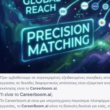
Πριν εμβαθύνουμε σε συγκεκριμένες εξειδικευμένες σουηδικές ιστ
εργασίας σε δεκάδες διαφορετικούς ιστότοπους είναι εξαιρετικά α
εκκίνησης είναι το
Careerboom.ai
.
Τι είναι το Careerboom.ai;
Το Careerboom.ai είναι μια υπερσύγχρονη παγκόσμια πλατφόρμα 
εργασίας, το
CareerBoom.ai
κάνει τη δύσκολη δουλειά για εσάς,