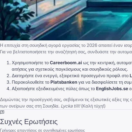
Η επιτυχία στη σουηδική αγορά εργασίας το 2026 απαιτεί έναν ι
Για να βελτιστοποιήσετε την αναζήτησή σας, συνδυάστε την αυτο
Χρησιμοποιήστε το
Careerboom.ai
ως την κεντρική, αυτομα
αιτήσεις για σχετικούς παγκόσμιους και σουηδικούς ρόλους.
Διατηρήστε ένα ενεργό, εξαιρετικά προσεγμένο προφίλ στο
L
Παρακολουθείτε το
Platsbanken
για να διασφαλίσετε τη συμ
Αξιοποιήστε εξειδικευμένες πύλες όπως το
EnglishJobs.se
ε
Δομώντας την προσέγγισή σας, σεβόμενοι τις εξισωτικές αξίες της
των ονείρων σας στη Σουηδία.
Lycka till!
(Καλή τύχη!)
Συχνές Ερωτήσεις
Γρήγορες απαντήσεις σε συνηθισμένες ερωτήσεις