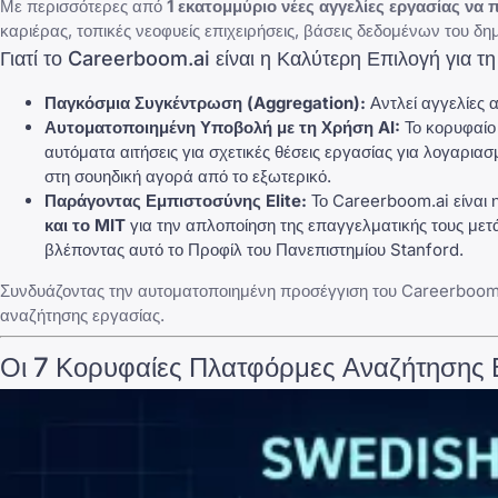
Με περισσότερες από
1 εκατομμύριο νέες αγγελίες εργασίας να 
καριέρας, τοπικές νεοφυείς επιχειρήσεις, βάσεις δεδομένων του 
Γιατί το Careerboom.ai είναι η Καλύτερη Επιλογή για τ
Παγκόσμια Συγκέντρωση (Aggregation):
Αντλεί αγγελίες 
Αυτοματοποιημένη Υποβολή με τη Χρήση AI:
Το κορυφαίο
αυτόματα αιτήσεις για σχετικές θέσεις εργασίας για λογαρι
στη σουηδική αγορά από το εξωτερικό.
Παράγοντας Εμπιστοσύνης Elite:
Το Careerboom.ai είναι 
και το MIT
για την απλοποίηση της επαγγελματικής τους μετ
βλέποντας αυτό το
Προφίλ του Πανεπιστημίου Stanford
.
Συνδυάζοντας την αυτοματοποιημένη προσέγγιση του Careerboom με
αναζήτησης εργασίας.
Οι 7 Κορυφαίες Πλατφόρμες Αναζήτησης Ε