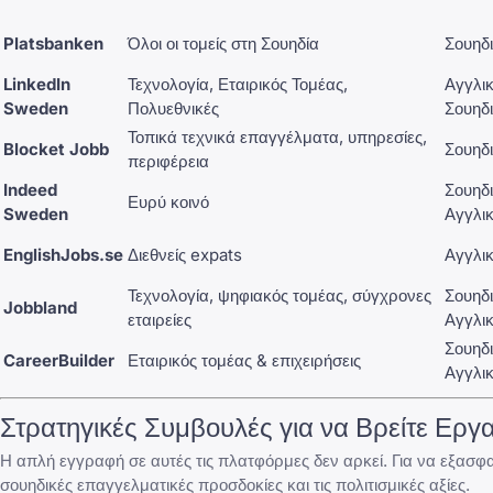
Platsbanken
Όλοι οι τομείς στη Σουηδία
Σουηδ
LinkedIn
Τεχνολογία, Εταιρικός Τομέας,
Αγγλι
Sweden
Πολυεθνικές
Σουηδ
Τοπικά τεχνικά επαγγέλματα, υπηρεσίες,
Blocket Jobb
Σουηδ
περιφέρεια
Indeed
Σουηδ
Ευρύ κοινό
Sweden
Αγγλι
EnglishJobs.se
Διεθνείς expats
Αγγλι
Τεχνολογία, ψηφιακός τομέας, σύγχρονες
Σουηδ
Jobbland
εταιρείες
Αγγλι
Σουηδ
CareerBuilder
Εταιρικός τομέας & επιχειρήσεις
Αγγλι
Στρατηγικές Συμβουλές για να Βρείτε Εργ
Η απλή εγγραφή σε αυτές τις πλατφόρμες δεν αρκεί. Για να εξασφα
σουηδικές επαγγελματικές προσδοκίες και τις πολιτισμικές αξίες.