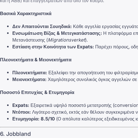
και η ABB) και επαγγελματιών από όλο τον κόσμο.
Βασικά Χαρακτηριστικά
Δεν Απαιτούνται Σουηδικά:
Κάθε αγγελία εργασίας εγγυάται
Ενσωμάτωση Βίζας & Μετεγκατάστασης:
Η πλατφόρμα επισ
Μετανάστευσης (
Migrationsverket
).
Εστίαση στην Κοινότητα των Expats:
Παρέχει πόρους, οδηγ
Πλεονεκτήματα & Μειονεκτήματα
Πλεονεκτήματα:
Εξαλείφει την απογοήτευση του φιλτραρίσμα
Μειονεκτήματα:
Χαμηλότερος συνολικός όγκος αγγελιών σε σ
Ποσοστό Επιτυχίας & Ετυμηγορία
Expats:
Εξαιρετικά υψηλό ποσοστό μετατροπής (conversion r
Ντόπιοι:
Λιγότερο σχετικό, εκτός εάν θέλουν συγκεκριμένα ν
Ετυμηγορία:
8.5/10
(Ο απόλυτα καλύτερος εξειδικευμένος ισ
6. Jobbland