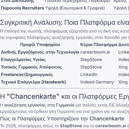
Στυλ Δικτύωσης
Πλούσιο περιεχόμενο, Παγκόσμιο
Άμεσο, 
Παρουσία Recruiters
Υψηλή (Εσωτερικοί & Γραφεία)
Υψηλή (
Συγκριτική Ανάλυση: Ποια Πλατφόρμα είνα
Η επιλογή της σωστής πλατφόρμας εξαρτάται από τη δική σας κατάσ
τις
κορυφαίες πλατφόρμες αναζήτησης εργασίας στον Καναδά
για 
Προφίλ Υποψηφίου
Κύρια Πλατφόρμα
Δευτ
Διεθνής Εργαζόμενος στην Τεχνολογία
careerboom.ai
Link
Επαγγελματίας Υγείας
StepStone
Inde
Τοπικός Γερμανός Απόφοιτος
StepStone
Xing
Freelancer/Δημιουργικός
LinkedIn
Inde
Τεχνικό Επάγγελμα (Handwerk)
Indeed Germany
Xing
Η "Chancenkarte" και οι Πλατφόρμες Ερ
Η
αναζήτηση εργασίας στη Γερμανία
για πολίτες εκτός ΕΕ άλλαξ
εργαζόμενους να έρθουν στη Γερμανία για ένα χρόνο για να αναζη
Πώς οι Πλατφόρμες Υποστηρίζουν την Chancenkarte
Το 2026, πλατφόρμες όπως το
StepStone
και το
careerboom.ai
έ