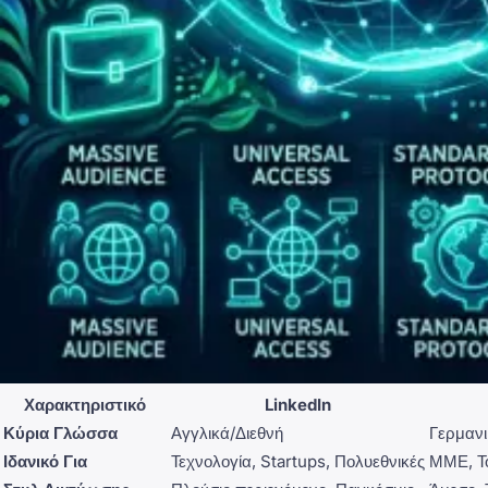
Χαρακτηριστικό
LinkedIn
Κύρια Γλώσσα
Αγγλικά/Διεθνή
Γερμαν
Ιδανικό Για
Τεχνολογία, Startups, Πολυεθνικές
ΜΜΕ, Το