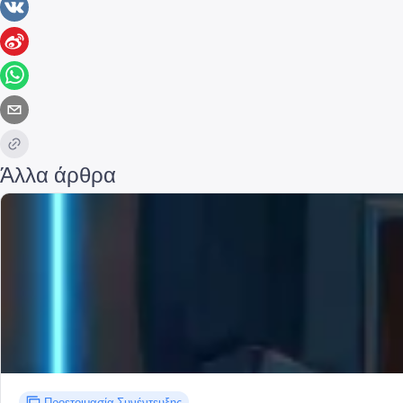
Άλλα άρθρα
Προετοιμασία Συνέντευξης