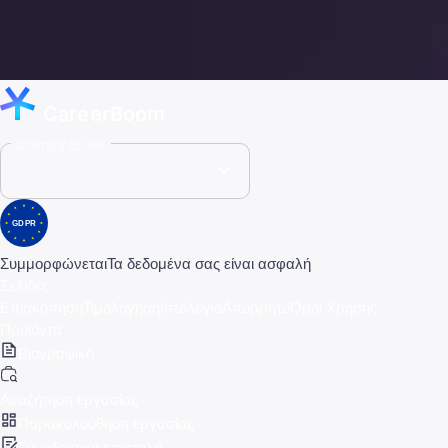
CareerBoom
Country (EUR)
GDPR
Συμμορφώνεται
Τα δεδομένα σας είναι ασφαλή
Σελίδες
Επισκόπηση
Τιμολόγηση
Ιστολόγιο
Απόρρητο
Όροι Χρήσης
Προϊόντα
Βιογραφικό
Αναζήτηση εργασίας
Παρακολούθηση εργασίας
Συνοδευτική επιστολή