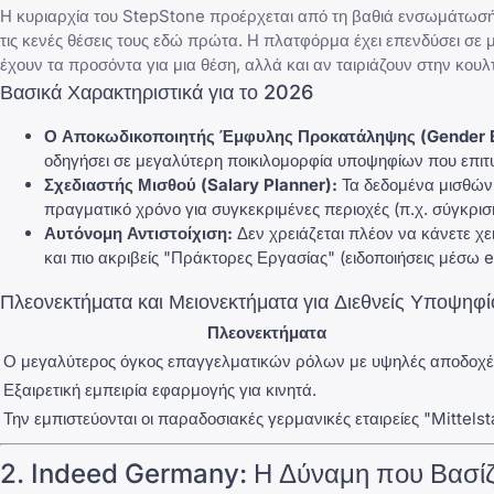
Η κυριαρχία του StepStone προέρχεται από τη βαθιά ενσωμάτωσή τ
τις κενές θέσεις τους εδώ πρώτα. Η πλατφόρμα έχει επενδύσει σε 
έχουν τα προσόντα για μια θέση, αλλά και αν ταιριάζουν στην κουλτο
Βασικά Χαρακτηριστικά για το 2026
Ο Αποκωδικοποιητής Έμφυλης Προκατάληψης (Gender B
οδηγήσει σε μεγαλύτερη ποικιλομορφία υποψηφίων που επι
Σχεδιαστής Μισθού (Salary Planner):
Τα δεδομένα μισθών 
πραγματικό χρόνο για συγκεκριμένες περιοχές (π.χ. σύγκρισ
Αυτόνομη Αντιστοίχιση:
Δεν χρειάζεται πλέον να κάνετε χε
και πιο ακριβείς "Πράκτορες Εργασίας" (ειδοποιήσεις μέσω e
Πλεονεκτήματα και Μειονεκτήματα για Διεθνείς Υποψηφ
Πλεονεκτήματα
Ο μεγαλύτερος όγκος επαγγελματικών ρόλων με υψηλές αποδοχέ
Εξαιρετική εμπειρία εφαρμογής για κινητά.
Την εμπιστεύονται οι παραδοσιακές γερμανικές εταιρείες "Mittelst
2.
Indeed Germany
: Η Δύναμη που Βασίζ