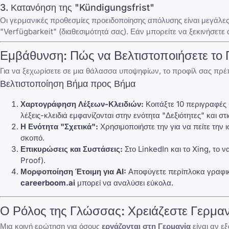
3. Κατανόηση της "Kündigungsfrist"
Οι γερμανικές προθεσμίες προειδοποίησης απόλυσης είναι μεγάλες
"Verfügbarkeit" (διαθεσιμότητά σας). Εάν μπορείτε να ξεκινήσετ
Εμβάθυνση: Πώς να Βελτιστοποιήσετε το 
Για να ξεχωρίσετε σε μια θάλασσα υποψηφίων, το προφίλ σας πρέπε
Βελτιστοποίηση Βήμα προς Βήμα
Χαρτογράφηση Λέξεων-Κλειδιών:
Κοιτάξτε 10 περιγραφές 
λέξεις-κλειδιά εμφανίζονται στην ενότητα "Δεξιότητες" και σ
Η Ενότητα "Σχετικά":
Χρησιμοποιήστε την για να πείτε την ι
σκοπό.
Επικυρώσεις και Συστάσεις:
Στο
LinkedIn
και το
Xing
, το 
Proof).
Μορφοποίηση Έτοιμη για AI:
Αποφύγετε περίπλοκα γραφικά
careerboom.ai
μπορεί να αναλύσει εύκολα.
Ο Ρόλος της Γλώσσας: Χρειάζεστε Γερμαν
Μια κοινή ερώτηση για όσους
εργάζονται στη Γερμανία
είναι αν ε