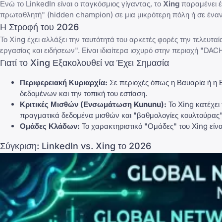
Ενώ το LinkedIn είναι ο παγκόσμιος γίγαντας, το
Xing
παραμένει έ
πρωταθλητή" (hidden champion) σε μια μικρότερη πόλη ή σε έναν ο
Η Στροφή του 2026
Το
Xing
έχει αλλάξει την ταυτότητά του αρκετές φορές την τελευτα
εργασίας και ειδήσεων". Είναι ιδιαίτερα ισχυρό στην περιοχή "DACH
Γιατί το Xing Εξακολουθεί να Έχει Σημασία
Περιφερειακή Κυριαρχία:
Σε περιοχές όπως η Βαυαρία ή η 
δεδομένων και την τοπική του εστίαση.
Κριτικές Μισθών (Ενσωμάτωση Kununu):
Το Xing κατέχει
πραγματικά δεδομένα μισθών και "βαθμολογίες κουλτούρας" 
Ομάδες Κλάδων:
Το χαρακτηριστικό "Ομάδες" του Xing είναι
Σύγκριση: LinkedIn vs. Xing το 2026