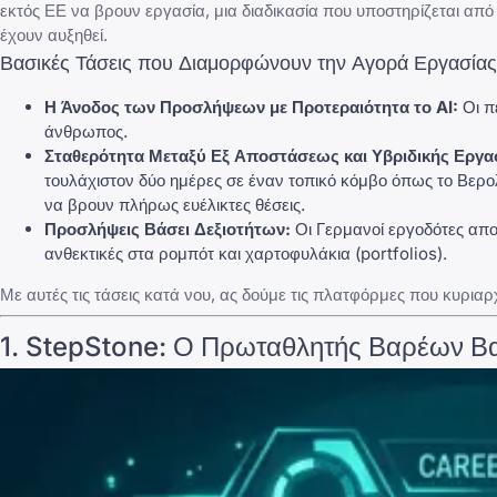
εκτός ΕΕ να βρουν εργασία, μια διαδικασία που υποστηρίζεται από
έχουν αυξηθεί.
Βασικές Τάσεις που Διαμορφώνουν την Αγορά Εργασία
Η Άνοδος των Προσλήψεων με Προτεραιότητα το AI:
Οι π
άνθρωπος.
Σταθερότητα Μεταξύ Εξ Αποστάσεως και Υβριδικής Εργα
τουλάχιστον δύο ημέρες σε έναν τοπικό κόμβο όπως το Βερο
να βρουν πλήρως ευέλικτες θέσεις.
Προσλήψεις Βάσει Δεξιοτήτων:
Οι Γερμανοί εργοδότες απο
ανθεκτικές στα ρομπότ και χαρτοφυλάκια (portfolios).
Με αυτές τις τάσεις κατά νου, ας δούμε τις πλατφόρμες που κυρ
1.
StepStone
: Ο Πρωταθλητής Βαρέων Β