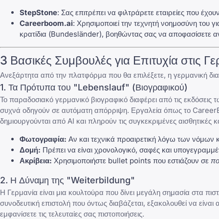
StepStone
: Σας επιτρέπει να φιλτράρετε εταιρείες που έχ
Careerboom.ai
: Χρησιμοποιεί την τεχνητή νοημοσύνη του γ
κρατίδια (Bundesländer), βοηθώντας σας να αποφασίσετε αν
3 Βασικές Συμβουλές για Επιτυχία στις Γ
Ανεξάρτητα από την πλατφόρμα που θα επιλέξετε, η γερμανική δια
1. Τα Πρότυπα του "Lebenslauf" (Βιογραφικού)
Το παραδοσιακό γερμανικό βιογραφικό διαφέρει από τις εκδόσεις τ
συχνά οδηγούν σε αυτόματη απόρριψη. Εργαλεία όπως το
Career
δημιουργούνται από AI και πληρούν τις συγκεκριμένες αισθητικές
Φωτογραφία:
Αν και τεχνικά προαιρετική λόγω των νόμων 
Δομή:
Πρέπει να είναι χρονολογικό, σαφές και υπογεγραμμέ
Ακρίβεια:
Χρησιμοποιήστε bullet points που εστιάζουν σε
πο
2. Η Δύναμη της "Weiterbildung"
Η Γερμανία είναι μια κουλτούρα που δίνει μεγάλη σημασία στα πιστ
συνοδευτική επιστολή
που όντως διαβάζεται, εξακολουθεί να είνα
εμφανίσετε τις τελευταίες σας πιστοποιήσεις.