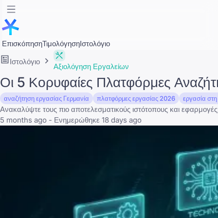
Επισκόπηση
Τιμολόγηση
Ιστολόγιο
Ιστολόγιο
Αξιολόγηση Εργαλείων
Οι 5 Κορυφαίες Πλατφόρμες Αναζήτ
αναζήτηση εργασίας Γερμανία
πλατφόρμες εργασίας 2026
εργασία στη
Ανακαλύψτε τους πιο αποτελεσματικούς ιστότοπους και εφαρμογές 
5 months ago - Ενημερώθηκε 18 days ago