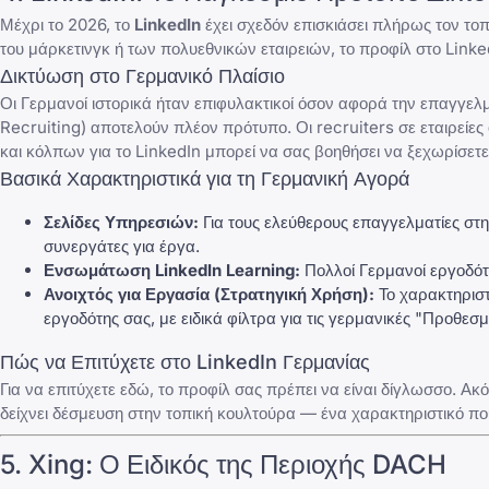
Μέχρι το 2026, το
LinkedIn
έχει σχεδόν επισκιάσει πλήρως τον τοπ
του μάρκετινγκ ή των πολυεθνικών εταιρειών, το προφίλ στο Linked
Δικτύωση στο Γερμανικό Πλαίσιο
Οι Γερμανοί ιστορικά ήταν επιφυλακτικοί όσον αφορά την επαγγελμα
Recruiting) αποτελούν πλέον πρότυπο. Οι recruiters σε εταιρείε
και κόλπων για το LinkedIn
μπορεί να σας βοηθήσει να ξεχωρίσετε 
Βασικά Χαρακτηριστικά για τη Γερμανική Αγορά
Σελίδες Υπηρεσιών:
Για τους ελεύθερους επαγγελματίες στη
συνεργάτες για έργα.
Ενσωμάτωση LinkedIn Learning:
Πολλοί Γερμανοί εργοδότ
Ανοιχτός για Εργασία (Στρατηγική Χρήση):
Το χαρακτηριστι
εργοδότης σας, με ειδικά φίλτρα για τις γερμανικές "Προθεσμ
Πώς να Επιτύχετε στο LinkedIn Γερμανίας
Για να επιτύχετε εδώ, το προφίλ σας πρέπει να είναι δίγλωσσο. Ακ
δείχνει δέσμευση στην τοπική κουλτούρα — ένα χαρακτηριστικό πο
5.
Xing
: Ο Ειδικός της Περιοχής DACH