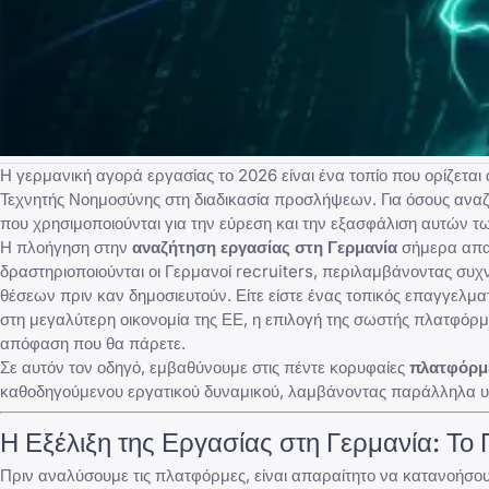
Η γερμανική αγορά εργασίας το 2026 είναι ένα τοπίο που ορίζεται 
Τεχνητής Νοημοσύνης στη διαδικασία προσλήψεων. Για όσους αναζη
που χρησιμοποιούνται για την εύρεση και την εξασφάλιση αυτών τ
Η πλοήγηση στην
αναζήτηση εργασίας στη Γερμανία
σήμερα απαι
δραστηριοποιούνται οι Γερμανοί recruiters, περιλαμβάνοντας συ
θέσεων πριν καν δημοσιευτούν. Είτε είστε ένας τοπικός επαγγελμα
στη μεγαλύτερη οικονομία της ΕΕ, η επιλογή της σωστής πλατφόρ
απόφαση που θα πάρετε.
Σε αυτόν τον οδηγό, εμβαθύνουμε στις πέντε κορυφαίες
πλατφόρμε
καθοδηγούμενου εργατικού δυναμικού, λαμβάνοντας παράλληλα υ
Η Εξέλιξη της Εργασίας στη Γερμανία: Το
Πριν αναλύσουμε τις πλατφόρμες, είναι απαραίτητο να κατανοήσου