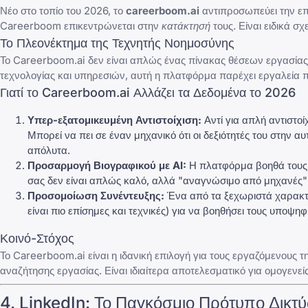
Νέο στο τοπίο του 2026, το
careerboom.ai
αντιπροσωπεύει την επ
Careerboom επικεντρώνεται στην
κατάκτησή
τους. Είναι ειδικά σ
Το Πλεονέκτημα της Τεχνητής Νοημοσύνης
Το
Careerboom.ai
δεν είναι απλώς ένας πίνακας θέσεων εργασίας· 
τεχνολογίας και υπηρεσιών, αυτή η πλατφόρμα παρέχει εργαλεία
Γιατί το Careerboom.ai Αλλάζει τα Δεδομένα το 2026
Υπερ-εξατομικευμένη Αντιστοίχιση:
Αντί για απλή αντιστοί
Μπορεί να πει σε έναν μηχανικό ότι οι δεξιότητές του στην 
απόλυτα.
Προσαρμογή Βιογραφικού με AI:
Η πλατφόρμα βοηθά τους χ
σας δεν είναι απλώς καλό, αλλά "αναγνώσιμο από μηχανές" 
Προσομοίωση Συνέντευξης:
Ένα από τα ξεχωριστά χαρακτηρ
είναι πιο επίσημες και τεχνικές) για να βοηθήσει τους υποψη
Κοινό-Στόχος
Το
Careerboom.ai
είναι η ιδανική επιλογή για τους εργαζόμενους
αναζήτησης εργασίας. Είναι ιδιαίτερα αποτελεσματικό για ομογενεί
4.
LinkedIn
: Το Παγκόσμιο Πρότυπο Δικτ