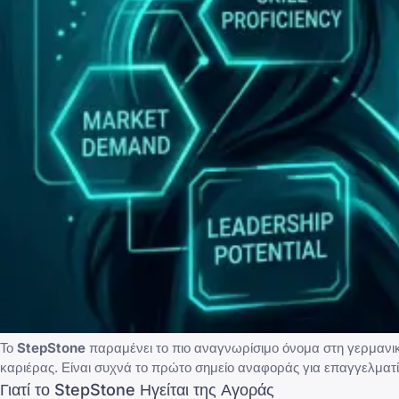
Το
StepStone
παραμένει το πιο αναγνωρίσιμο όνομα στη γερμανι
καριέρας. Είναι συχνά το πρώτο σημείο αναφοράς για επαγγελματίες
Γιατί το StepStone Ηγείται της Αγοράς