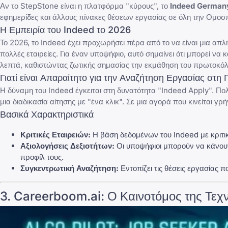
Αν το StepStone είναι η πλατφόρμα "κύρους", το
Indeed German
εφημερίδες και άλλους πίνακες θέσεων εργασίας σε όλη την Ομοσ
Η Εμπειρία του Indeed το 2026
Το 2026, το Indeed έχει προχωρήσει πέρα από το να είναι μια 
πολλές εταιρείες. Για έναν υποψήφιο, αυτό σημαίνει ότι μπορεί να
λεπτά, καθιστώντας ζωτικής σημασίας την εκμάθηση του
πρωτοκόλ
Γιατί είναι Απαραίτητο για την Αναζήτηση Εργασίας στη 
Η δύναμη του Indeed έγκειται στη δυνατότητα "Indeed Apply". Π
μια διαδικασία αίτησης με "ένα κλικ". Σε μια αγορά που κινείται γ
Βασικά Χαρακτηριστικά
Κριτικές Εταιρειών:
Η βάση δεδομένων του Indeed με κριτικέ
Αξιολογήσεις Δεξιοτήτων:
Οι υποψήφιοι μπορούν να κάνουν
προφίλ τους.
Συγκεντρωτική Αναζήτηση:
Εντοπίζει τις θέσεις εργασίας 
3.
Careerboom.ai
: Ο Καινοτόμος της Τε