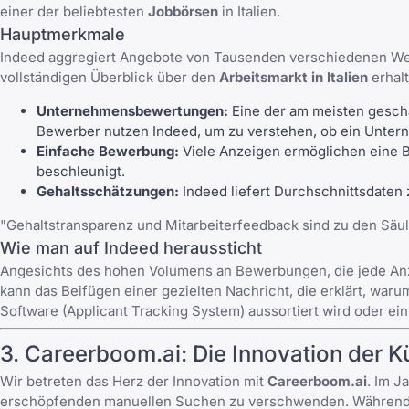
einer der beliebtesten
Jobbörsen
in Italien.
Hauptmerkmale
Indeed aggregiert Angebote von Tausenden verschiedenen Webs
vollständigen Überblick über den
Arbeitsmarkt in Italien
erhalt
Unternehmensbewertungen:
Eine der am meisten geschä
Bewerber nutzen Indeed, um zu verstehen, ob ein Untern
Einfache Bewerbung:
Viele Anzeigen ermöglichen eine B
beschleunigt.
Gehaltsschätzungen:
Indeed liefert Durchschnittsdaten
"Gehaltstransparenz und Mitarbeiterfeedback sind zu den Säu
Wie man auf Indeed heraussticht
Angesichts des hohen Volumens an Bewerbungen, die jede Anze
kann das Beifügen einer gezielten Nachricht, die erklärt, war
Software (Applicant Tracking System) aussortiert wird oder ein
3.
Careerboom.ai
: Die Innovation der K
Wir betreten das Herz der Innovation mit
Careerboom.ai
. Im J
erschöpfenden manuellen Suchen zu verschwenden. Während tra