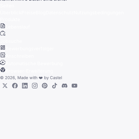
Seiten
Überblick
Preise
Blog
Datenschutz
Nutzungsbedingungen
Produkte
Lebenslauf
Jobsuche
Bewerbungsverfolger
Anschreiben
Automatische Bewerbung
Browser-Erweiterung
© 2026, Made with
❤️
by
Castel