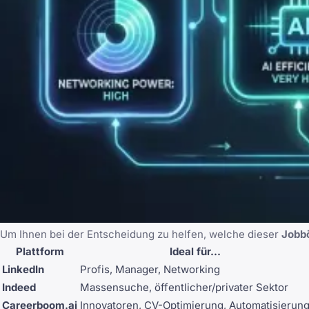
Um Ihnen bei der Entscheidung zu helfen, welche dieser
Jobb
Plattform
Ideal für...
LinkedIn
Profis, Manager, Networking
Indeed
Massensuche, öffentlicher/privater Sektor
Careerboom.ai
Innovatoren, CV-Optimierung, Automatisierun