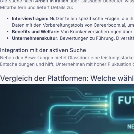
Die Suche nach
Arbeit in Italien
über Glassdoor bedeutet, wiss
Mitarbeitern und liefert Details zu:
Interviewfragen:
Nutzer teilen
spezifische Fragen
, die 
Daten mit den Vorbereitungstools von
Careerboom.ai
, um
Benefits und Welfare:
Von Krankenversicherungen über Ess
Unternehmenskultur:
Bewertungen zu Führung, Diversität
Integration mit der aktiven Suche
Neben den Bewertungen bietet Glassdoor eine leistungsstark
Entscheidungen und hilft, Unternehmen mit hoher Fluktuation
Vergleich der Plattformen: Welche wäh