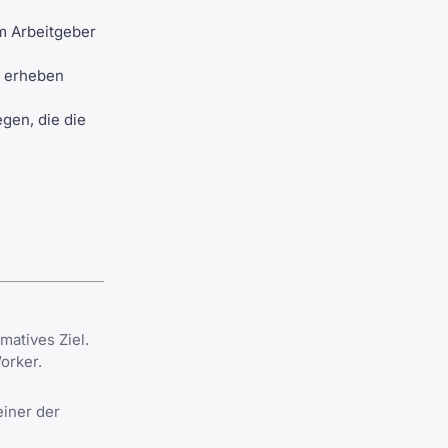
m Arbeitgeber
E erheben
gen, die die
matives Ziel.
orker.
einer der