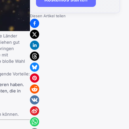
Diesen Artikel teilen
ie Länder
ziehen gut
bringen
 mit
ie bloße Wahl
gende Vorteile:
ieren haben.
ten, die in
n können.