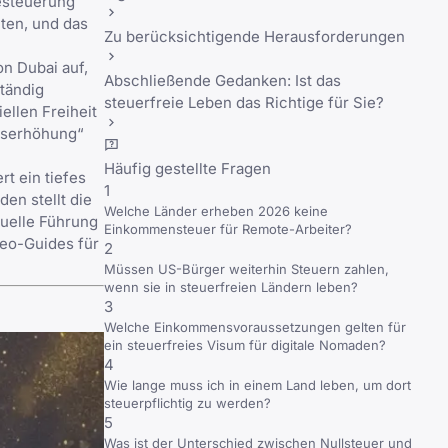
Besteuerung
iten, und das
Zu berücksichtigende Herausforderungen
on Dubai auf,
Abschließende Gedanken: Ist das
ständig
steuerfreie Leben das Richtige für Sie?
ellen Freiheit
ltserhöhung“
Häufig gestellte Fragen
t ein tiefes
1
en stellt die
Welche Länder erheben 2026 keine
suelle Führung
Einkommensteuer für Remote-Arbeiter?
deo-Guides für
2
Müssen US-Bürger weiterhin Steuern zahlen,
wenn sie in steuerfreien Ländern leben?
3
Welche Einkommensvoraussetzungen gelten für
ein steuerfreies Visum für digitale Nomaden?
4
Wie lange muss ich in einem Land leben, um dort
steuerpflichtig zu werden?
5
Was ist der Unterschied zwischen Nullsteuer und