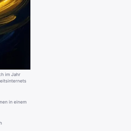
ch im Jahr
eitsinternets
onen in einem
h