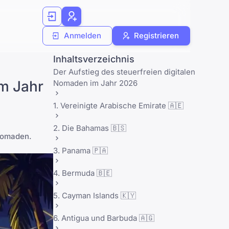
Anmelden
Registrieren
Inhaltsverzeichnis
Der Aufstieg des steuerfreien digitalen
m Jahr
Nomaden im Jahr 2026
1. Vereinigte Arabische Emirate 🇦🇪
2. Die Bahamas 🇧🇸
 Nomaden.
3. Panama 🇵🇦
4. Bermuda 🇧🇪
5. Cayman Islands 🇰🇾
6. Antigua und Barbuda 🇦🇬