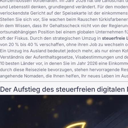
Konzernbossen vorbehalten. Im Jahr 2026 hat die Landschaft 
und Lebensstil denken, grundlegend verändert. Für den mode
verlockendste Gericht auf der Speisekarte ist der einkommenst
Stellen Sie sich vor, Sie wachen beim Rauschen türkisfarbener
in dem Wissen, dass Ihr Gehaltsscheck nicht von der Regierung 
ortsunabhängigen Position bei einem globalen Unternehmen führ
oft der Fiskus. Durch den strategischen Umzug in
steuerfreie 
von 20 % bis 40 % verschaffen, ohne ihren Job zu wechseln od
Ein Umzug ins Ausland bedeutet jedoch mehr, als nur einen Kof
Verständnis der Aufenthaltsgesetze, Visabestimmungen und der 
10 besten Länder vor, in denen Sie im Jahr 2026 eine Einkomme
durch diese Reiseziele bevorzugen, stehen hervorragende Re
angehende Nomaden
, die Ihnen helfen, Ihr neues Leben im Aus
Der Aufstieg des steuerfreien digital