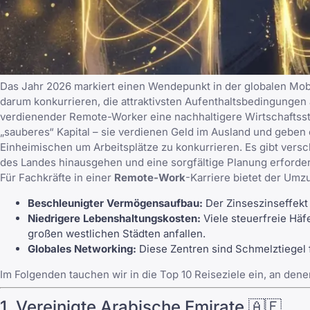
Das Jahr 2026 markiert einen Wendepunkt in der globalen Mobil
darum konkurrieren, die attraktivsten Aufenthaltsbedingungen
verdienender Remote-Worker eine nachhaltigere Wirtschaftsstrat
„sauberes“ Kapital – sie verdienen Geld im Ausland und geben 
Einheimischen um Arbeitsplätze zu konkurrieren. Es gibt
versc
des Landes hinausgehen und eine sorgfältige Planung erforde
Für Fachkräfte in einer
Remote-Work
-Karriere bietet der Umz
Beschleunigter Vermögensaufbau:
Der Zinseszinseffekt 
Niedrigere Lebenshaltungskosten:
Viele steuerfreie Häfe
großen westlichen Städten anfallen.
Globales Networking:
Diese Zentren sind Schmelztiegel 
Im Folgenden tauchen wir in die Top 10 Reiseziele ein, an de
1. Vereinigte Arabische Emirate 🇦🇪