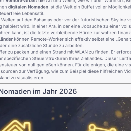
der
Remote-Arbeit
die Art und Weise, wie wir über Wohnsitz, 
rnen
digitalen Nomaden
ist die Welt ein Buffet voller Möglichke
euerfreie Lebensstil.
 Wellen auf den Bahamas oder vor der futuristischen Skyline v
halbiert wird. In einer Ära, in der eine
Jobsuche
zu einer voll
en kann, ist die letzte verbleibende Hürde zur wahren finanzi
Länder
können Remote-Worker sich effektiv selbst eine „Geha
er eine zusätzliche Stunde zu arbeiten.
fer zu packen und einen Strand mit WLAN zu finden. Er erforder
spezifischen Steuerstrukturen Ihres Ziellandes. Dieser Leitfad
nsteuer von null genießen können. Für diejenigen, die eine vi
ssourcen zur Verfügung, wie zum Beispiel
diese hilfreichen Vi
land zu visualisieren.
en Nomaden im Jahr 2026