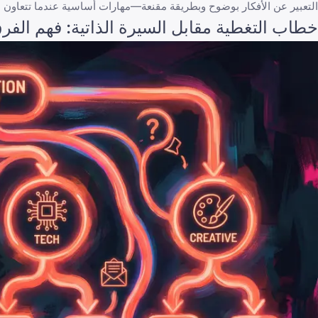
التعبير عن الأفكار بوضوح وبطريقة مقنعة—مهارات أساسية عندما تتعاون عبر الم
خطاب التغطية مقابل السيرة الذاتية: فهم الفر