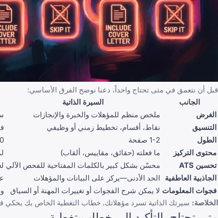
قبل أن نتعمق في متى تحتاج واحداً، دعنا نوضح الفرق الأساسي:
الجانب
السيرة الذاتية
الغرض
ملخص منظم للمؤهلات والخبرة والإنجازات
سر
التنسيق
نقاط، أقسام، تخطيط زمني أو وظيفي
فق
الطول
1-2 صفحة
400
محتوى التركيز
ما فعلته (حقائق، مقاييس، ألقاب)
لم
تحسين ATS
محسّن بشكل كبير بالكلمات المفتاحية للفحص الآلي
لغ
الجاذبية العاطفية
الحد الأدنى—يركز على البيانات والمؤهلات
عا
فجوات المعلومات
لا يمكن شرح الفجوات أو تغييرات المهنة أو السياق
وس
الخلاصة:
سيرتك الذاتية تسرد مؤهلاتك. خطاب التغطية الخاص بك يحكي قص
متى تحتاج بالتأكيد إلى خطاب تغطية