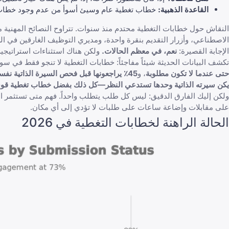
القاعدة الذهبية:
خطاب تغطية عام وسيئ أسوأ من عدم وجود خطاب ت
النقاش حول خطابات التغطية محتدم منذ سنوات. تتراوح النصائح المهنية من 
الاصطناعي، وأزرار التقديم بنقرة واحدة، ومديري التوظيف الغارقين في ال
الإجابة القصيرة:
نعم، في معظم الحالات.
ولكن هناك استثناءات استراتيجية
تكشف البيانات الحديثة شيئاً مفاجئاً: خطابات التغطية لا تنجو فقط في سو
حتى عندما لا تكون مطلوبة
، و
45٪ يراجعونها قبل فحص السيرة الذاتية نفسها
يكن سيرته الذاتية وحدها تستدعي النظر—كل ذلك بفضل خطاب تغطية قو
ولكن إليك الفارق الدقيق: ليس كل طلب يتطلب واحداً. فهم متى تستثمر ا
على مقابلات وإضاعة ساعات على طلبات لا تؤدي إلى أي مكان.
الحالة الراهنة لخطابات التغطية في 2026