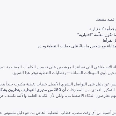
 قصة مقنعة:
علّمة كاختيارية
تكون معلّمة "اختيارية"
ل تقرأها
قابلة مع شخص ما بناءً على خطاب التغطية وحده
 موحدة وأدوات الذكاء الاصطناعي التي تساعد المرشحين على تحسين الكلمات المفتاحية، تب
حين ذوي المؤهلات المماثلة—وخطابات التغطية توفر هذا التمييز.
ائس عن دليل على التواصل البشري الأصيل. خطاب تغطية مكتوب جيداً يتج
التفكير النقدي. من المفارقات أن
80٪ من مديري التوظيف ينظرون بشك
م يعارضون الذكاء الاصطناعي، ولكن لأن الكتابة العامة والآلية تكشف 
ي أكثر أهمية من أي وقت مضى. خطاب التغطية الخاص بك هو دليل ملموس عل