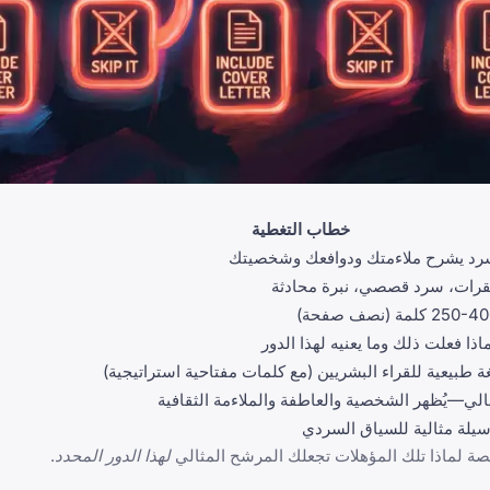
خطاب التغطية
د يشرح ملاءمتك ودوافعك وشخصيتك
رات، سرد قصصي، نبرة محادثة
250- كلمة (نصف صفحة)
اذا فعلت ذلك وما يعنيه لهذا الدور
ة طبيعية للقراء البشريين (مع كلمات مفتاحية استراتيجية)
لي—يُظهر الشخصية والعاطفة والملاءمة الثقافية
يلة مثالية للسياق السردي
ة لماذا تلك المؤهلات تجعلك المرشح المثالي
لهذا الدور المحدد
.