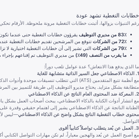
خطابات التغطية تشهد عودة
رغم التنبؤات بزوالها، أثبتت خطابات التغطية مرونة ملحوظة. الأرقام تحكي
83٪ من مديري التوظيف
يقرؤون خطابات التغطية حتى عندما تكون مُ
72٪ من الشركات
تتوقع من المرشحين تقديم خطابات التغطية عندما 
79٪ من الشركات
التي تشير إلى أن خطابات التغطية اختيارية لا تزا
ما يقرب من النصف (49٪)
من مديري التوظيف تم إقناعهم بإجراء م
ما الذي يدفع هذا الانتعاش؟ عدة عوامل تلعب دوراً:
1. الذكاء الاصطناعي جعل السير الذاتية متشابهة للغاية
مع أنظمة تتبع المتقدمين (ATS) التي تتطلب تنسيقات
متطابقة بشكل متزايد. يحتاج مديرو التوظيف إلى طريقة للتمييز بين المرش
2. المعركة ضد المحتوى العام الناتج عن الذكاء الاصطناعي
مع انتشار أدوات الكتابة بالذكاء الاصطناعي، يبحث أصحاب العمل بشكل ي
الطنانة الناتجة عن الذكاء الاصطناعي يشير إلى اهتمام حقيقي وقدرة على 
محتوى خطاب التغطية الناتج بشكل واضح عن الذكاء الاصطناعي
—ليس لأنه
التواصل.
3. العمل عن بُعد يتطلب تواصلاً كتابياً أقوى
مع أصبح العمل عن بُعد والهجين معياراً، لم تكن مهارات التواصل الكتاب